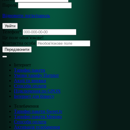
Пароль
Відновити логін/пароль
Увійти
Телефон
*
Це поле обов'язкове!
Контактна особа
Передзвонити
Інтернет
Тарифні пакети
Умови тарифу Патріот
Акції та знижки
Способи оплати
Підключення по GPON
Інтернет для бізнесу
Телебачення
Тарифні пакети Sweet.tv
Тарифні пакети Megogo
Способи оплати
Активація телебачення