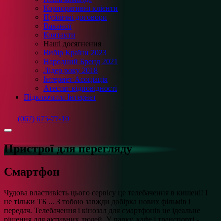
Корпоративні клієнти
Публічні договори
Вакансії
Контакти
Наші досягнення
Вибір Країни 2023
Народний Бренд 2021
Лідер року 2018
Інтернет Асоціація
Атестат відповідності
Підключити Інтернет
(067) 675-77-10
Пристрої для перегляду
Смартфон
Чудова властивість цього сервісу це телебачення в кишені! І
не тільки ТБ ... З тобою завжди добірка нових фільмів і
передач. Телебачення і кінозал для смартфонів це ідеальне
рішення для активних людей. У парку, кафе і транспорті -