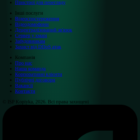
Пристрої для перегляду
Інші послуги
Відеоспостереження
Відеодомофони
Децентралізований зв'язок
Сервер у хмарі
Забудовникам
Захист від DDoS атак
Компанія
Про нас
Наша команда
Корпоративні клієнти
Публічні договори
Вакансії
Контакти
© ISP Kopiyka, 2026. Всі права захищені