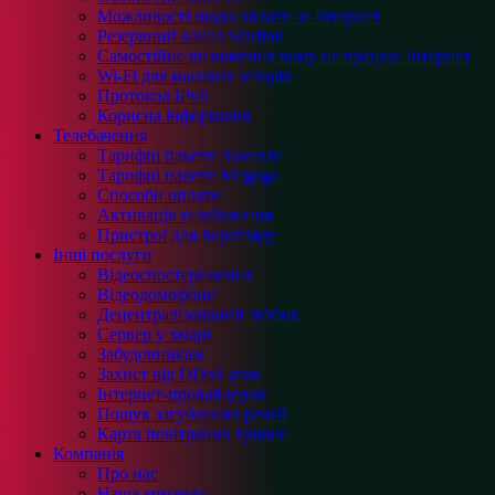
Можливості щодо оплати за Інтернет
Резервний канал Starlink
Самостійне визначення чому не працює Інтернет
Wi-Fi для масових заходів
Протокол IPv6
Корисна інформація
Телебачення
Тарифні пакети Sweet.tv
Тарифні пакети Megogo
Способи оплати
Активація телебачення
Пристрої для перегляду
Інші послуги
Відеоспостереження
Відеодомофони
Децентралізований зв'язок
Сервер у хмарі
Забудовникам
Захист від DDoS атак
Інтернет-провайдерам
Пошук загублених речей
Карта повітряних тривог
Компанія
Про нас
Наша команда