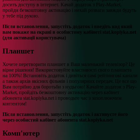
досить доступу в інтернет. Качай додаток з Play-Market,
пройди безкоштовну активацію і нехай розваги завжди будуть
у тебе під рукою.
Після встановлення, запустіть додаток і введіть код який
вам покаже на екрані в особистому кабінеті stat.kopiyka.net
(для активації користувача)
Планшет
Хочете перетворити планшет в Ваш маленький телевізор? Це
вірне рішення! Використовуйте властивості свого планшета
на 100%! Встановіть додаток і дивіться самі рейтингові канали
а також архів якісних фільмів і популярних передач. Це все що
Вам потрібно для боротьби з нудьгою! Качайте додаток з Play-
Market, пройдіть безкоштовну активацію через кабінет
абонента stat.kopiyka.net і проводьте час з захоплюючим
контентом!
Після встановлення, запустіть додаток і активуєте його
через особистий кабінет абонента stat.kopiyka.net
Комп'ютер