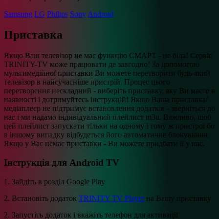
Samsung
LG
Philips
Sony
Android
Приставка
Якщо Ваш телевізор не має функцію СМАРТ - не біда! Сервіс
TRINITY-TV може працювати де завгодно! За допомогою
мультимедійної приставки Ви можете перетворити будь-який
телевізор в найсучасніше пристрій. Процес цього
перетворення нескладний - виберіть приставку, яку Ви маєте в
наявності і дотримуйтесь інструкцій! Якщо Ваша приставка/
медіаплеєр не підтримує встановлення додатків - зверніться до
нас і ми надамо індивідуальний плейлист m3u. Важливо, щоб
цей плейлист запускати тільки на одному і тому ж пристрої бо
в іншому випадку відбудеться його автоматичне блокування.
Якщо у Вас немає приставки - Ви можете придбати її у нас.
Інструкція для Android TV
1. Зайдіть в розділ Google Play
2. Встановіть додаток
TRINITY TV Player
на Вашу приставку
2. Запустіть додаток і вкажіть телефон для активації