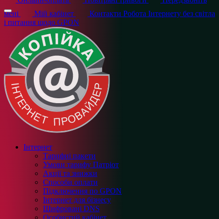
мені
Мій кабінет
Контакти
Робота Інтернету без світла
і питання щодо GPON
Інтернет
Тарифні пакети
Умови тарифу Патріот
Акції та знижки
Способи оплати
Підключення по GPON
Інтернет для бізнесу
Шифровані DNS
Особистий кабінет