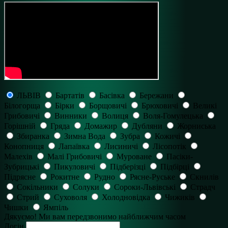
ЛЬВІВ
Бартатів
Басівка
Бережани
Білогорща
Бірки
Борщовичі
Брюховичі
Великі
Грибовичі
Винники
Волиця
Воля-Гомулецька
Горішній
Гряда
Домажир
Дубляни
Жорниська
Збиранка
Зимна Вода
Зубра
Кожичі
Конопниця
Лапаївка
Лисиничі
Лісопотік
Малехів
Малі Грибовичі
Муроване
Пасіки-
Зубрицькі
Пикуловичі
Підберізці
Підбірці
Підрясне
Рокитне
Рудно
Рясне-Руське
Скнилів
Сокільники
Солуки
Сороки-Львівські
Страдч
Стрий
Суховоля
Холодновідка
Чижиків
Чишки
Ямпіль
Дякуємо! Ми вам передзвонимо найближчим часом
Логін