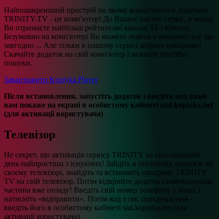
Найпоширеніший пристрій на якому користуються додатком
TRINITY-TV - це комп'ютер! До Ваших послуг сервіс, в якому
Ви отримаєте найбільш рейтингові канали ТБ і кінозал.
Безумовно на комп'ютері Ви можете знайти в інтернеті все що
завгодно ... Але тільки в нашому сервісі зібрано найкраще!
Скачайте додаток на свій комп'ютер і залиште постійні
пошуки.
Завантажити Kopiyka Player
Після встановлення, запустіть додаток і введіть код який
вам покаже на екрані в особистому кабінеті stat.kopiyka.net
(для активації користувача)
Телевізор
Не секрет, що активація сервісу TRINITY на сьогоднішній
день найпростіша з існуючих! Зайдіть в бібліотеку додатків на
своєму телевізорі, знайдіть та встановіть програму TRINITY
TV на свій телевізор. Потім відкрийте додаток і найскладніша
частина вже позаду! Введіть свій номер телефону у вікні, і
натисніть «відправити». Потім код з смс повідомлення -
введіть його в особистому кабінеті stat.kopiyka.net (для
активації користувача)