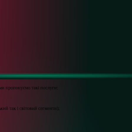
ми пропонуємо такі послуги:
кий так і світовий сегменти);