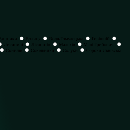
Винники
Волиця
Воля-Гомулецька
Горішній
Лисиничі
Лісопотік
Малехів
Малі Грибовичі
Скнилів
Сокільники
Солуки
Сороки-Львівські