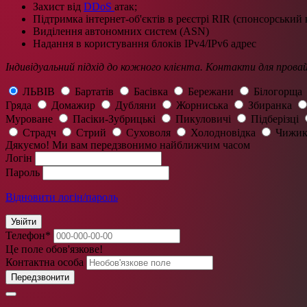
Захист від
DDoS
атак;
Підтримка інтернет-об'єктів в реєстрі RIR (спонсорський к
Виділення автономних систем (ASN)
Надання в користування блоків IPv4/IPv6 адрес
Індивідуальний підхід до кожного клієнта. Контакти для прова
ЛЬВІВ
Бартатів
Басівка
Бережани
Білогорща
Гряда
Домажир
Дубляни
Жорниська
Збиранка
Муроване
Пасіки-Зубрицькі
Пикуловичі
Підберізці
Страдч
Стрий
Суховоля
Холодновідка
Чижик
Дякуємо! Ми вам передзвонимо найближчим часом
Логін
Пароль
Відновити логін/пароль
Увійти
Телефон
*
Це поле обов'язкове!
Контактна особа
Передзвонити