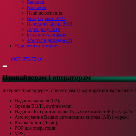
Вакансії
Контакти
Наші досягнення
Вибір Країни 2023
Народний Бренд 2021
Лідер року 2018
Інтернет Асоціація
Атестат відповідності
Підключити Інтернет
(067) 675-77-10
Провайдерам і операторам
Інтернет провайдерам, операторам та корпоративним клієнтам 
Надання каналів (L2);
Оренда ВОЛЗ, cwdm\dwdm;
Надання Інтернет-каналів будь-яких ємностей (як українсь
Анонсування Ваших автономних систем (AS) і мереж;
Колокейшин (Львів);
POP для операторів;
VPS;