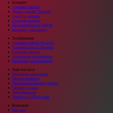
Інтернет
Тарифні пакети
Умови тарифу Патріот
Акції та знижки
Способи оплати
Підключення по GPON
Інтернет для бізнесу
Телебачення
Тарифні пакети Sweet.tv
Тарифні пакети Megogo
Способи оплати
Активація телебачення
Пристрої для перегляду
Інші послуги
Відеоспостереження
Відеодомофони
Децентралізований зв'язок
Сервер у хмарі
Забудовникам
Захист від DDoS атак
Компанія
Про нас