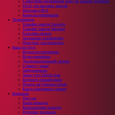
Самостійне визначення чому не працює Інтернет
Wi-Fi для масових заходів
Протокол IPv6
Корисна інформація
Телебачення
Тарифні пакети Sweet.tv
Тарифні пакети Megogo
Способи оплати
Активація телебачення
Пристрої для перегляду
Інші послуги
Відеоспостереження
Відеодомофони
Децентралізований зв'язок
Сервер у хмарі
Забудовникам
Захист від DDoS атак
Інтернет-провайдерам
Пошук загублених речей
Карта повітряних тривог
Компанія
Про нас
Наша команда
Корпоративні клієнти
Публічні договори