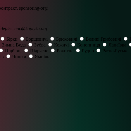
онтракт, sponsoring-org)
йдерів:
noc@kopiyka.org
Бірки
Борщовичі
Брюховичі
Великі Грибовичі
Зимна Вода
Зубра
Кожичі
Конопниця
Лапаївка
Підбірці
Підрясне
Рокитне
Рудно
Рясне-Руське
ів
Чишки
Ямпіль