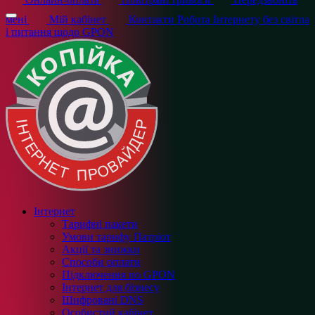
мені
Мій кабінет
Контакти
Робота Інтернету без світла
і питання щодо GPON
Інтернет
Тарифні пакети
Умови тарифу Патріот
Акції та знижки
Способи оплати
Підключення по GPON
Інтернет для бізнесу
Шифровані DNS
Особистий кабінет