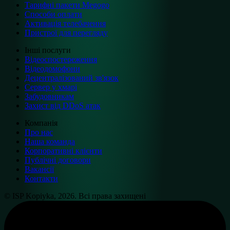
Тарифні пакети Megogo
Способи оплати
Активація телебачення
Пристрої для перегляду
Інші послуги
Відеоспостереження
Відеодомофони
Децентралізований зв'язок
Сервер у хмарі
Забудовникам
Захист від DDoS атак
Компанія
Про нас
Наша команда
Корпоративні клієнти
Публічні договори
Вакансії
Контакти
© ISP Kopiyka, 2026. Всі права захищені