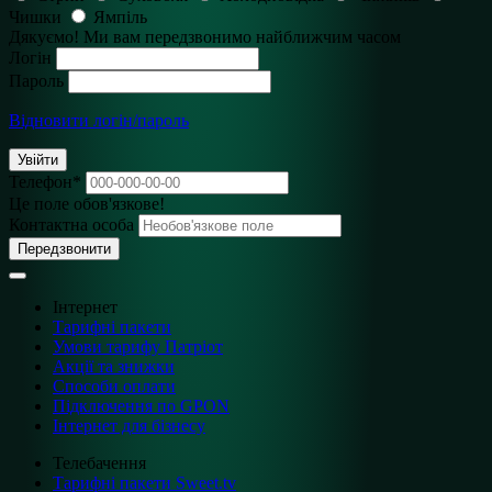
Чишки
Ямпіль
Дякуємо! Ми вам передзвонимо найближчим часом
Логін
Пароль
Відновити логін/пароль
Увійти
Телефон
*
Це поле обов'язкове!
Контактна особа
Передзвонити
Інтернет
Тарифні пакети
Умови тарифу Патріот
Акції та знижки
Способи оплати
Підключення по GPON
Інтернет для бізнесу
Телебачення
Тарифні пакети Sweet.tv