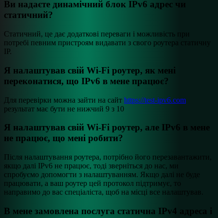
Ви надаєте динамічний блок IPv6 адрес чи
статичний?
Статичний, це дає додаткові переваги і можливість при
потребі певним пристроям видавати з свого роутера статичну
ІР.
Я налаштував свій Wi-Fi роутер, як мені
переконатися, що IPv6 в мене працює?
Для перевірки можна зайти на сайт
https://test-ipv6.com
результат має бути не нижчий 9 з 10
Я налаштував свій Wi-Fi роутер, але IPv6 в мене
не працює, що мені робити?
Після налаштування роутера, потрібно його перезавантажити,
якщо далі IPv6 не працює, тоді зверніться до нас, ми
спробуємо допомогти з налаштуванням. Якщо далі не буде
працювати, а ваш роутер цей протокол підтримує, то
направимо до вас спеціаліста, щоб на місці все налаштував.
В мене замовлена послуга статична IPv4 адреса і