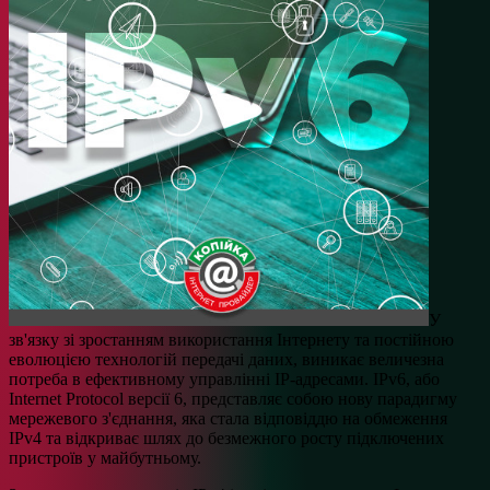
У
зв'язку зі зростанням використання Інтернету та постійною
еволюцією технологій передачі даних, виникає величезна
потреба в ефективному управлінні IP-адресами. IPv6, або
Internet Protocol версії 6, представляє собою нову парадигму
мережевого з'єднання, яка стала відповіддю на обмеження
IPv4 та відкриває шлях до безмежного росту підключених
пристроїв у майбутньому.