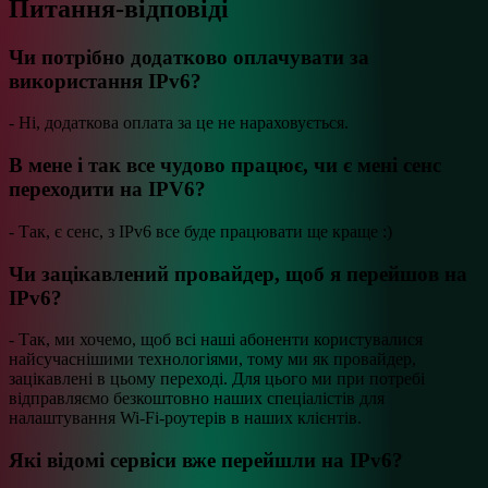
Питання-відповіді
Чи потрібно додатково оплачувати за
використання IPv6?
- Ні, додаткова оплата за це не нараховується.
В мене і так все чудово працює, чи є мені сенс
переходити на IPV6?
- Так, є сенс, з IPv6 все буде працювати ще краще :)
Чи зацікавлений провайдер, щоб я перейшов на
IPv6?
- Так, ми хочемо, щоб всі наші абоненти користувалися
найсучаснішими технологіями, тому ми як провайдер,
зацікавлені в цьому переході. Для цього ми при потребі
відправляємо безкоштовно наших спеціалістів для
налаштування Wi-Fi-роутерів в наших клієнтів.
Які відомі сервіси вже перейшли на IPv6?