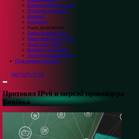
Корпоративні клієнти
Публічні договори
Вакансії
Контакти
Наші досягнення
Вибір Країни 2023
Народний Бренд 2021
Лідер року 2018
Інтернет Асоціація
Атестат відповідності
Підключити Інтернет
(067) 675-77-10
Протокол IPv6 в мережі провайдера
Копійка