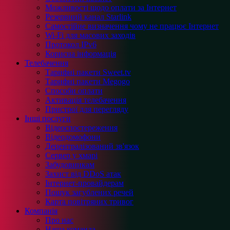
Можливості щодо оплати за Інтернет
Резервний канал Starlink
Самостійне визначення чому не працює Інтернет
Wi-Fi для масових заходів
Протокол IPv6
Корисна інформація
Телебачення
Тарифні пакети Sweet.tv
Тарифні пакети Megogo
Способи оплати
Активація телебачення
Пристрої для перегляду
Інші послуги
Відеоспостереження
Відеодомофони
Децентралізований зв'язок
Сервер у хмарі
Забудовникам
Захист від DDoS атак
Інтернет-провайдерам
Пошук загублених речей
Карта повітряних тривог
Компанія
Про нас
Наша команда