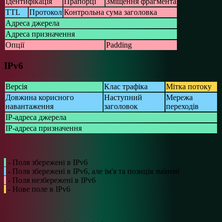
Ідентифікація
Прапорці
Зміщення фрагмента
TTL
Протокол
Контрольна сума заголовка
Адреса джерела
Адреса призначення
Опції
Padding
IPv6
Версія
Клас трафіка
Мітка потоку
Довжина корисного
Наступний
Мережа
навантаження
заголовок
переходів
IP-адреса джерела
IP-адреса призначення
- Поля збережені в IPv6
- Поля збережені в IPv6, але ім'я та позиція змінені
- Поля незбережені в IPv6
- Нове поле в IPv6