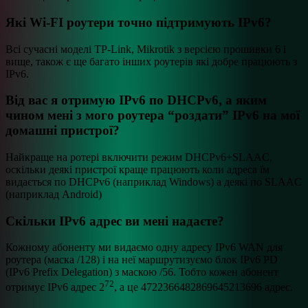
Які Wi-FI роутери точно підтримують IPv6?
Всі сучасні моделі TP-Link, Mikrotik з версією прошивки 6 і
вище, також є ще багато інших роутерів які добре працюють з
IPv6.
Від вас я отримую IPv6 по DHCPv6, а яким
чином мені з мого роутера “роздати” IPv6 на мої
домашні пристрої?
Найкраще на ротері включити режим DHCPv6+SLAAC,
оскільки деякі пристрої краще працюють коли адреса їм
видається по DHCPv6 (наприклад Windows) а деякі по SLAAC
(наприклад Android)
Скільки IPv6 адрес ви мені надаєте?
Кожному абоненту ми видаємо одну адресу IPv6 WAN для
роутера (маска /128) і на неї маршрутизуємо блок IPv6 PD
(IPv6 Prefix Delegation) з маскою /56. Тобто кожен абонент
72
отримує IPv6 адрес 2
, а це 4722366482869645213696 адрес.