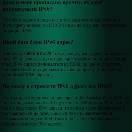
вона в мене прописана вручну, як мені
налаштувати IPv6?
Потрібно звернутися до нас в тех. підтримку, ми статичну
IPv4 адресу видамо по DHCP і після цього у вас автоматично
запрацює IPv6.
Який ваш блок IPv6 адрес?
Наш блок
2a07:f3c0::/29
Тобто, якщо у вас адреса починається
на 2a07, це означає, що ви цю адресу отримали від нас. Якщо
у вас IPv6 адреса починається на FE80, це link-local адреси,
вона автоматично призначається якщо пристрій не отримує
зовнішньої IPv6 адреси.
Чи можу я отримати IPv6 адресу без IPv4?
Ні, ми видаємо одночасно дві адреси (dual stack) IPv4 і IPv6, це
пов'язано з тим, що у світі ще не всі перейшли на IPv6 і якщо у
вас не буде також IPv4 адреси, то велика частина інтернету у
вас працювати не буде. Наша система налаштована на
автоматичну видачу IPv6 тільки після того, як ваш роутер
успішно отримає IPv4 адресу.