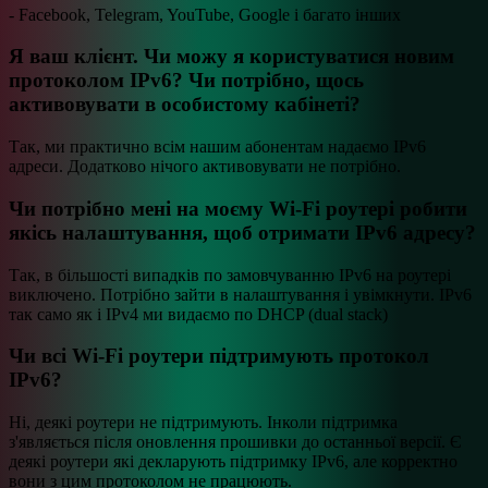
- Facebook, Telegram, YouTube, Google і багато інших
Я ваш клієнт. Чи можу я користуватися новим
протоколом IPv6? Чи потрібно, щось
активовувати в особистому кабінеті?
Так, ми практично всім нашим абонентам надаємо IPv6
адреси. Додатково нічого активовувати не потрібно.
Чи потрібно мені на моєму Wi-Fi роутері робити
якісь налаштування, щоб отримати IPv6 адресу?
Так, в більшості випадків по замовчуванню IPv6 на роутері
виключено. Потрібно зайти в налаштування і увімкнути. IPv6
так само як і IPv4 ми видаємо по DHCP (dual stack)
Чи всі Wi-Fi роутери підтримують протокол
IPv6?
Ні, деякі роутери не підтримують. Інколи підтримка
з'являється після оновлення прошивки до останньої версії. Є
деякі роутери які декларують підтримку IPv6, але корректно
вони з цим протоколом не працюють.