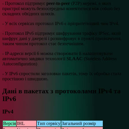
- Протокол підтримує
peer-to-peer
(P2P) мережі, в яких
пристрої можуть безпосередньо конектитися між собою без
складних обхідних шляхів.
- У всіх сервісах протокол IPv6 є пріоритетніший чим IPv4.
- Протокол IPv6 підтримує шифрування трафіку IPSec, який
шифрує дані у джерелі і розшифровує в пункті призначення,
таким чином протокол стає безпечнішим.
- IP-адреси версії 6 можна створювати й налаштовувати
автоматично завдяки технології
SLAAC
(Stateless Address
Autoconfiguration)
- У IPv6 спростили заголовки пакетів, тому їх обробка стала
простішою і швидшою.
Дані в пакетах з протоколами IPv4 та
IPv6
IPv4
Версія
IHL
Тип сервісу
Загальний розмір