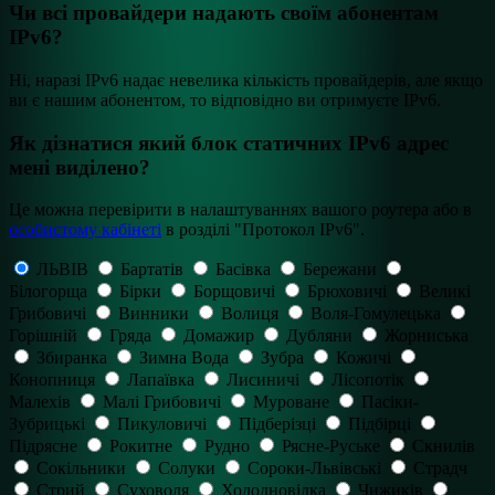
Чи всі провайдери надають своїм абонентам
IPv6?
Ні, наразі IPv6 надає невелика кількість провайдерів, але якщо
ви є нашим абонентом, то відповідно ви отримуєте IPv6.
Як дізнатися який блок статичних ІРv6 адрес
мені виділено?
Це можна перевірити в налаштуваннях вашого роутера або в
особистому кабінеті
в розділі "Протокол IPv6".
ЛЬВІВ
Бартатів
Басівка
Бережани
Білогорща
Бірки
Борщовичі
Брюховичі
Великі
Грибовичі
Винники
Волиця
Воля-Гомулецька
Горішній
Гряда
Домажир
Дубляни
Жорниська
Збиранка
Зимна Вода
Зубра
Кожичі
Конопниця
Лапаївка
Лисиничі
Лісопотік
Малехів
Малі Грибовичі
Муроване
Пасіки-
Зубрицькі
Пикуловичі
Підберізці
Підбірці
Підрясне
Рокитне
Рудно
Рясне-Руське
Скнилів
Сокільники
Солуки
Сороки-Львівські
Страдч
Стрий
Суховоля
Холодновідка
Чижиків