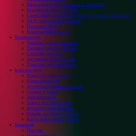
Можливості щодо оплати за Інтернет
Резервний канал Starlink
Самостійне визначення чому не працює Інтернет
Wi-Fi для масових заходів
Протокол IPv6
Корисна інформація
Телебачення
Тарифні пакети Sweet.tv
Тарифні пакети Megogo
Способи оплати
Активація телебачення
Пристрої для перегляду
Інші послуги
Відеоспостереження
Відеодомофони
Децентралізований зв'язок
Сервер у хмарі
Забудовникам
Захист від DDoS атак
Інтернет-провайдерам
Пошук загублених речей
Карта повітряних тривог
Компанія
Про нас
Наша команда