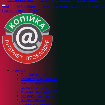
мені
Мій кабінет
Контакти
Робота Інтернету без світла
і питання щодо GPON
Інтернет
Тарифні пакети
Умови тарифу Патріот
Акції та знижки
Способи оплати
Підключення по GPON
Інтернет для бізнесу
Шифровані DNS
Особистий кабінет