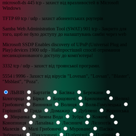
microsoft-ds 445 tcp - захист від вразливостей в Microsoft
Windows
TFTP 69 tcp / udp - захист абонентських роутерів
Samba Web Administration Tool (SWAT) 901 tcp - Закрито для
того, щоб не було доступу до налаштувань самби через web
Microsoft SSDP Enables discovery of UPnP (Universal Plug and
Play) devices 1900 udp - Найпростіший спосіб отримання
несанкціонованого доступу до комп'ютера!
3332 tcp / udp - захист від троянської програми.
5554 і 9996 - Захист від вірусів "Lovesan", "Lovsan", "Blaster",
"Msblast", "Poza".
ЛЬВІВ
Бартатів
Басівка
Бережани
Білогорща
Бірки
Борщовичі
Брюховичі
Великі
Грибовичі
Винники
Волиця
Воля-Гомулецька
Горішній
Гряда
Домажир
Дубляни
Жорниська
Збиранка
Зимна Вода
Зубра
Кожичі
Конопниця
Лапаївка
Лисиничі
Лісопотік
Малехів
Малі Грибовичі
Муроване
Пасіки-
Зубрицькі
Пикуловичі
Підберізці
Підбірці