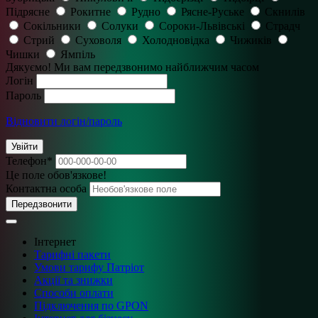
Підрясне
Рокитне
Рудно
Рясне-Руське
Скнилів
Сокільники
Солуки
Сороки-Львівські
Страдч
Стрий
Суховоля
Холодновідка
Чижиків
Чишки
Ямпіль
Дякуємо! Ми вам передзвонимо найближчим часом
Логін
Пароль
Відновити логін/пароль
Увійти
Телефон
*
Це поле обов'язкове!
Контактна особа
Передзвонити
Інтернет
Тарифні пакети
Умови тарифу Патріот
Акції та знижки
Способи оплати
Підключення по GPON