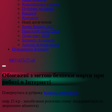
Корпоративні клієнти
Публічні договори
Вакансії
Контакти
Наші досягнення
Вибір Країни 2023
Народний Бренд 2021
Лідер року 2018
Інтернет Асоціація
Атестат відповідності
Підключити Інтернет
(067) 675-77-10
Обмежені з метою безпеки порти при
роботі в Інтернеті
Повернутись в рубрику
Корисна інформація
smtp 25 tcp - запобігання розсилки спаму (відкривається по
зверненню абонента)