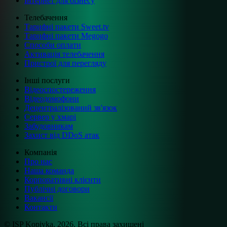
Інтернет для бізнесу
Телебачення
Тарифні пакети Sweet.tv
Тарифні пакети Megogo
Способи оплати
Активація телебачення
Пристрої для перегляду
Інші послуги
Відеоспостереження
Відеодомофони
Децентралізований зв'язок
Сервер у хмарі
Забудовникам
Захист від DDoS атак
Компанія
Про нас
Наша команда
Корпоративні клієнти
Публічні договори
Вакансії
Контакти
© ISP Kopiyka, 2026. Всі права захищені