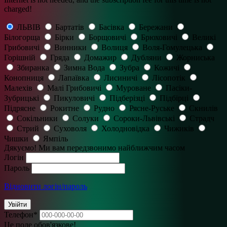
charged!
ЛЬВІВ
Бартатів
Басівка
Бережани
Білогорща
Бірки
Борщовичі
Брюховичі
Великі
Грибовичі
Винники
Волиця
Воля-Гомулецька
Горішній
Гряда
Домажир
Дубляни
Жорниська
Збиранка
Зимна Вода
Зубра
Кожичі
Конопниця
Лапаївка
Лисиничі
Лісопотік
Малехів
Малі Грибовичі
Муроване
Пасіки-
Зубрицькі
Пикуловичі
Підберізці
Підбірці
Підрясне
Рокитне
Рудно
Рясне-Руське
Скнилів
Сокільники
Солуки
Сороки-Львівські
Страдч
Стрий
Суховоля
Холодновідка
Чижиків
Чишки
Ямпіль
Дякуємо! Ми вам передзвонимо найближчим часом
Логін
Пароль
Відновити логін/пароль
Увійти
Телефон
*
Це поле обов'язкове!