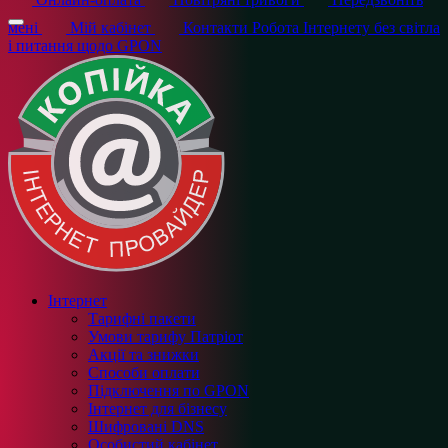
мені
Мій кабінет
Контакти
Робота Інтернету без світла
і питання щодо GPON
Інтернет
Тарифні пакети
Умови тарифу Патріот
Акції та знижки
Способи оплати
Підключення по GPON
Інтернет для бізнесу
Шифровані DNS
Особистий кабінет