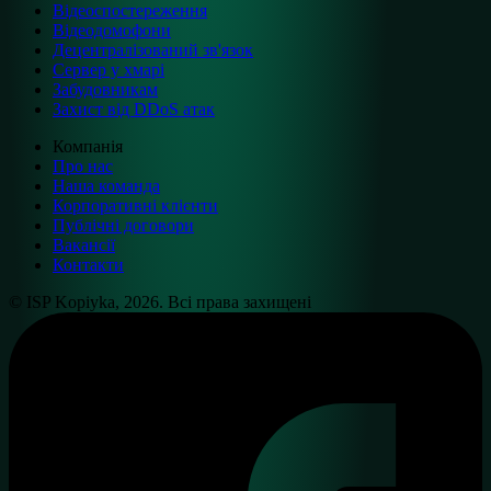
Відеоспостереження
Відеодомофони
Децентралізований зв'язок
Сервер у хмарі
Забудовникам
Захист від DDoS атак
Компанія
Про нас
Наша команда
Корпоративні клієнти
Публічні договори
Вакансії
Контакти
© ISP Kopiyka, 2026. Всі права захищені