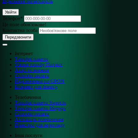
Відновити логін/пароль
Увійти
Телефон
*
Це поле обов'язкове!
Контактна особа
Передзвонити
Інтернет
Тарифні пакети
Умови тарифу Патріот
Акції та знижки
Способи оплати
Підключення по GPON
Інтернет для бізнесу
Телебачення
Тарифні пакети Sweet.tv
Тарифні пакети Megogo
Способи оплати
Активація телебачення
Пристрої для перегляду
Інші послуги