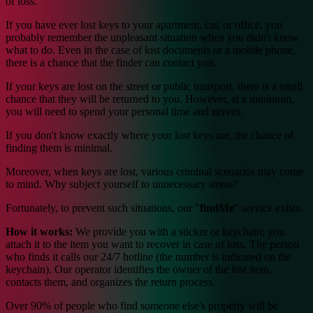
of loss.
If you have ever lost keys to your apartment, car, or office, you
probably remember the unpleasant situation when you didn't know
what to do. Even in the case of lost documents or a mobile phone,
there is a chance that the finder can contact you.
If your keys are lost on the street or public transport, there is a small
chance that they will be returned to you. However, at a minimum,
you will need to spend your personal time and nerves.
If you don't know exactly where your lost keys are, the chance of
finding them is minimal.
Moreover, when keys are lost, various criminal scenarios may come
to mind. Why subject yourself to unnecessary stress?
Fortunately, to prevent such situations, our "
findMe
" service exists.
How it works:
We provide you with a sticker or keychain; you
attach it to the item you want to recover in case of loss. The person
who finds it calls our 24/7 hotline (the number is indicated on the
keychain). Our operator identifies the owner of the lost item,
contacts them, and organizes the return process.
Over 90% of people who find someone else's property will be