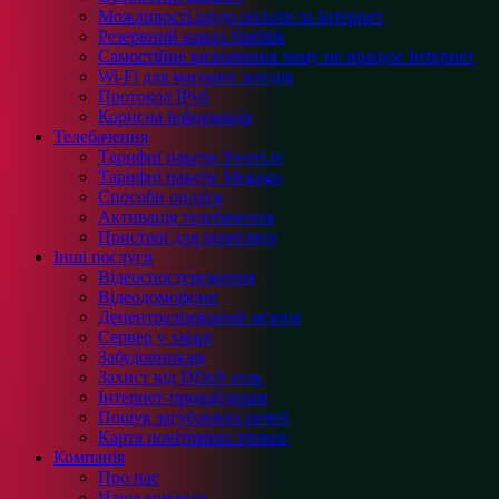
Можливості щодо оплати за Інтернет
Резервний канал Starlink
Самостійне визначення чому не працює Інтернет
Wi-Fi для масових заходів
Протокол IPv6
Корисна інформація
Телебачення
Тарифні пакети Sweet.tv
Тарифні пакети Megogo
Способи оплати
Активація телебачення
Пристрої для перегляду
Інші послуги
Відеоспостереження
Відеодомофони
Децентралізований зв'язок
Сервер у хмарі
Забудовникам
Захист від DDoS атак
Інтернет-провайдерам
Пошук загублених речей
Карта повітряних тривог
Компанія
Про нас
Наша команда