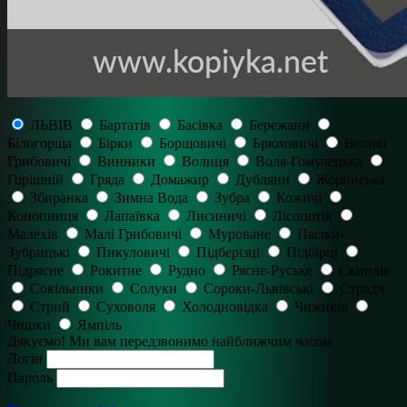
ЛЬВІВ
Бартатів
Басівка
Бережани
Білогорща
Бірки
Борщовичі
Брюховичі
Великі
Грибовичі
Винники
Волиця
Воля-Гомулецька
Горішній
Гряда
Домажир
Дубляни
Жорниська
Збиранка
Зимна Вода
Зубра
Кожичі
Конопниця
Лапаївка
Лисиничі
Лісопотік
Малехів
Малі Грибовичі
Муроване
Пасіки-
Зубрицькі
Пикуловичі
Підберізці
Підбірці
Підрясне
Рокитне
Рудно
Рясне-Руське
Скнилів
Сокільники
Солуки
Сороки-Львівські
Страдч
Стрий
Суховоля
Холодновідка
Чижиків
Чишки
Ямпіль
Дякуємо! Ми вам передзвонимо найближчим часом
Логін
Пароль