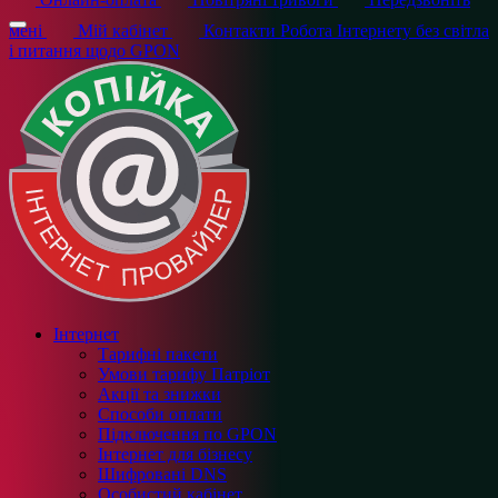
мені
Мій кабінет
Контакти
Робота Інтернету без світла
і питання щодо GPON
Інтернет
Тарифні пакети
Умови тарифу Патріот
Акції та знижки
Способи оплати
Підключення по GPON
Інтернет для бізнесу
Шифровані DNS
Особистий кабінет