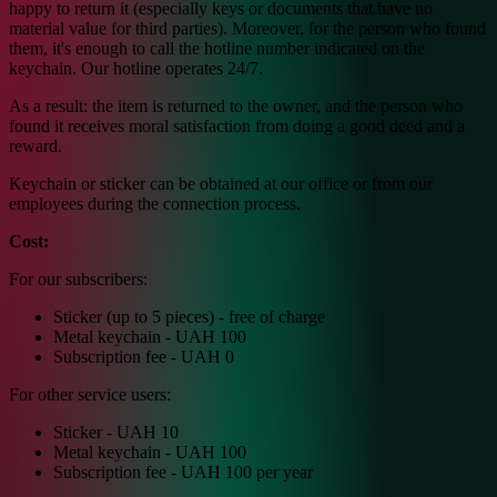
happy to return it (especially keys or documents that have no
material value for third parties). Moreover, for the person who found
them, it's enough to call the hotline number indicated on the
keychain. Our hotline operates 24/7.
As a result: the item is returned to the owner, and the person who
found it receives moral satisfaction from doing a good deed and a
reward.
Keychain or sticker can be obtained at our office or from our
employees during the connection process.
Cost:
For our subscribers:
Sticker (up to 5 pieces) - free of charge
Metal keychain - UAH 100
Subscription fee - UAH 0
For other service users:
Sticker - UAH 10
Metal keychain - UAH 100
Subscription fee - UAH 100 per year