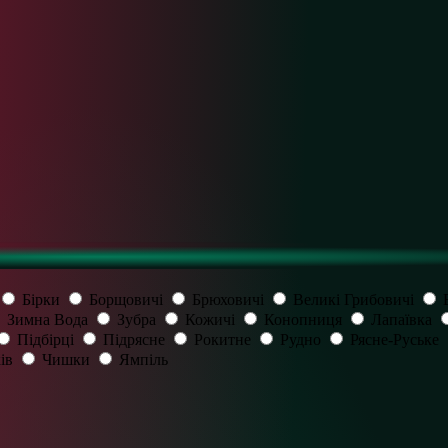
Бірки
Борщовичі
Брюховичі
Великі Грибовичі
Зимна Вода
Зубра
Кожичі
Конопниця
Лапаївка
Підбірці
Підрясне
Рокитне
Рудно
Рясне-Руське
ів
Чишки
Ямпіль