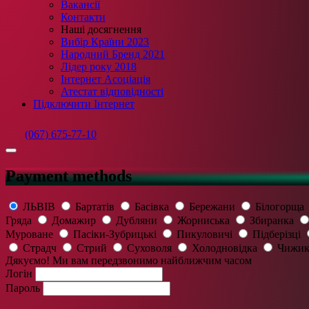
Вакансії
Контакти
Наші досягнення
Вибір Країни 2023
Народний Бренд 2021
Лідер року 2018
Інтернет Асоціація
Атестат відповідності
Підключити Інтернет
(067) 675-77-10
Payment methods
ЛЬВІВ
Бартатів
Басівка
Бережани
Білогорща
Гряда
Домажир
Дубляни
Жорниська
Збиранка
Муроване
Пасіки-Зубрицькі
Пикуловичі
Підберізці
Страдч
Стрий
Суховоля
Холодновідка
Чижик
Дякуємо! Ми вам передзвонимо найближчим часом
Логін
Пароль