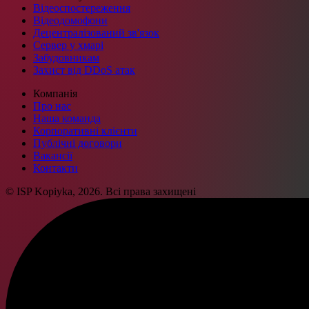
Відеоспостереження
Відеодомофони
Децентралізований зв'язок
Сервер у хмарі
Забудовникам
Захист від DDoS атак
Компанія
Про нас
Наша команда
Корпоративні клієнти
Публічні договори
Вакансії
Контакти
© ISP Kopiyka, 2026. Всі права захищені