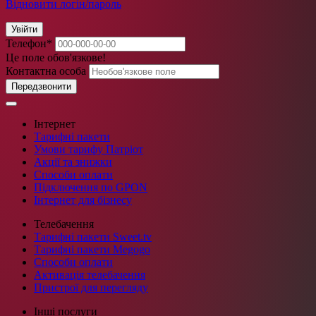
Відновити логін/пароль
Увійти
Телефон
*
Це поле обов'язкове!
Контактна особа
Передзвонити
Інтернет
Тарифні пакети
Умови тарифу Патріот
Акції та знижки
Способи оплати
Підключення по GPON
Інтернет для бізнесу
Телебачення
Тарифні пакети Sweet.tv
Тарифні пакети Megogo
Способи оплати
Активація телебачення
Пристрої для перегляду
Інші послуги