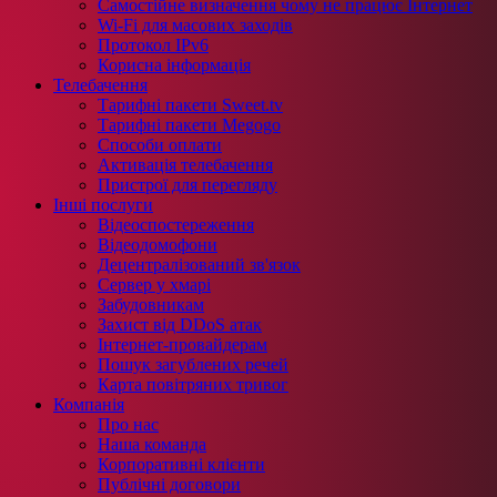
Самостійне визначення чому не працює Інтернет
Wi-Fi для масових заходів
Протокол IPv6
Корисна інформація
Телебачення
Тарифні пакети Sweet.tv
Тарифні пакети Megogo
Способи оплати
Активація телебачення
Пристрої для перегляду
Інші послуги
Відеоспостереження
Відеодомофони
Децентралізований зв'язок
Сервер у хмарі
Забудовникам
Захист від DDoS атак
Інтернет-провайдерам
Пошук загублених речей
Карта повітряних тривог
Компанія
Про нас
Наша команда
Корпоративні клієнти
Публічні договори