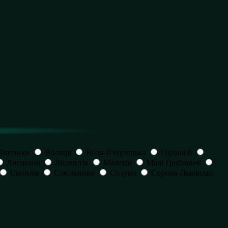
Винники
Волиця
Воля-Гомулецька
Горішній
Лисиничі
Лісопотік
Малехів
Малі Грибовичі
Скнилів
Сокільники
Солуки
Сороки-Львівські