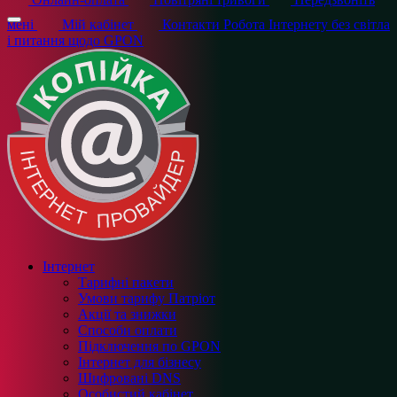
мені
Мій кабінет
Контакти
Робота Інтернету без світла
і питання щодо GPON
Інтернет
Тарифні пакети
Умови тарифу Патріот
Акції та знижки
Способи оплати
Підключення по GPON
Інтернет для бізнесу
Шифровані DNS
Особистий кабінет