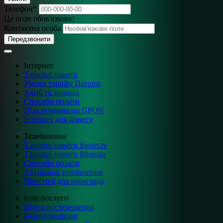
Телефон
*
Це поле обов'язкове!
Контактна особа
Передзвонити
Інтернет
Тарифні пакети
Умови тарифу Патріот
Акції та знижки
Способи оплати
Підключення по GPON
Інтернет для бізнесу
Телебачення
Тарифні пакети Sweet.tv
Тарифні пакети Megogo
Способи оплати
Активація телебачення
Пристрої для перегляду
Інші послуги
Відеоспостереження
Відеодомофони