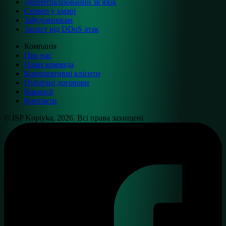
Децентралізований зв'язок
Сервер у хмарі
Забудовникам
Захист від DDoS атак
Компанія
Про нас
Наша команда
Корпоративні клієнти
Публічні договори
Вакансії
Контакти
© ISP Kopiyka, 2026. Всі права захищені