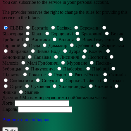
You can subscribe to the service in your personal account.
The provider reserves the right to change the rules for providing this
service in the future.
ЛЬВІВ
Бартатів
Басівка
Бережани
Білогорща
Бірки
Борщовичі
Брюховичі
Великі
Грибовичі
Винники
Волиця
Воля-Гомулецька
Горішній
Гряда
Домажир
Дубляни
Жорниська
Збиранка
Зимна Вода
Зубра
Кожичі
Конопниця
Лапаївка
Лисиничі
Лісопотік
Малехів
Малі Грибовичі
Муроване
Пасіки-
Зубрицькі
Пикуловичі
Підберізці
Підбірці
Підрясне
Рокитне
Рудно
Рясне-Руське
Скнилів
Сокільники
Солуки
Сороки-Львівські
Страдч
Стрий
Суховоля
Холодновідка
Чижиків
Чишки
Ямпіль
Дякуємо! Ми вам передзвонимо найближчим часом
Логін
Пароль
Відновити логін/пароль
Увійти