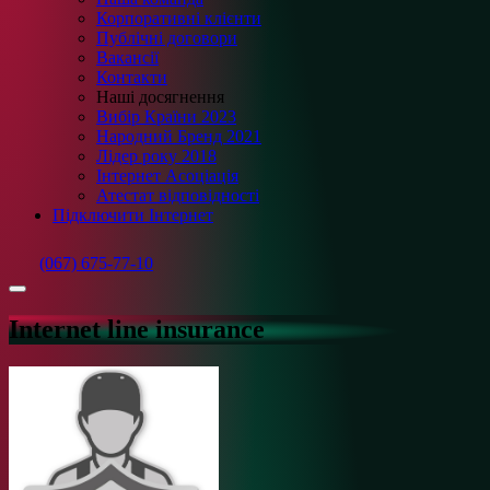
Корпоративні клієнти
Публічні договори
Вакансії
Контакти
Наші досягнення
Вибір Країни 2023
Народний Бренд 2021
Лідер року 2018
Інтернет Асоціація
Атестат відповідності
Підключити Інтернет
(067) 675-77-10
Internet line insurance