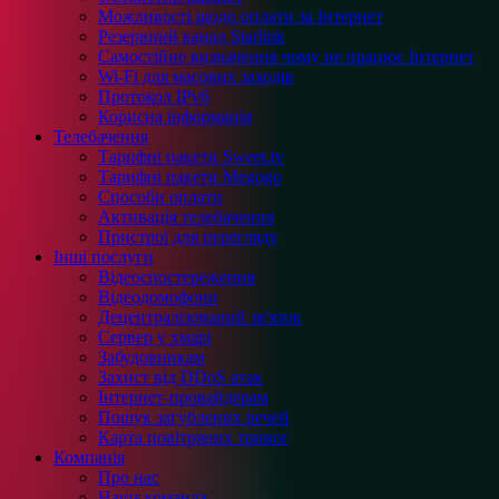
Можливості щодо оплати за Інтернет
Резервний канал Starlink
Самостійне визначення чому не працює Інтернет
Wi-Fi для масових заходів
Протокол IPv6
Корисна інформація
Телебачення
Тарифні пакети Sweet.tv
Тарифні пакети Megogo
Способи оплати
Активація телебачення
Пристрої для перегляду
Інші послуги
Відеоспостереження
Відеодомофони
Децентралізований зв'язок
Сервер у хмарі
Забудовникам
Захист від DDoS атак
Інтернет-провайдерам
Пошук загублених речей
Карта повітряних тривог
Компанія
Про нас
Наша команда