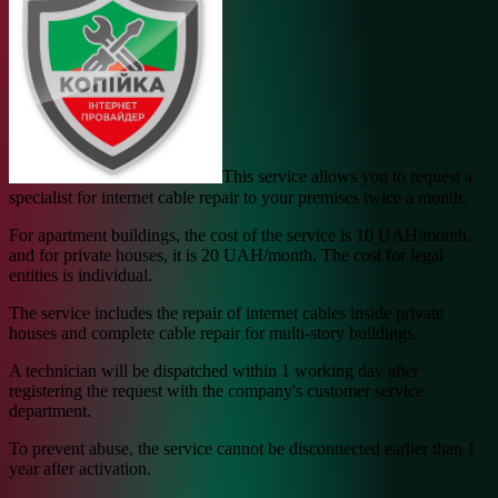
This service allows you to request a
specialist for internet cable repair to your premises twice a month.
For apartment buildings, the cost of the service is 10 UAH/month,
and for private houses, it is 20 UAH/month. The cost for legal
entities is individual.
The service includes the repair of internet cables inside private
houses and complete cable repair for multi-story buildings.
A technician will be dispatched within 1 working day after
registering the request with the company's customer service
department.
To prevent abuse, the service cannot be disconnected earlier than 1
year after activation.