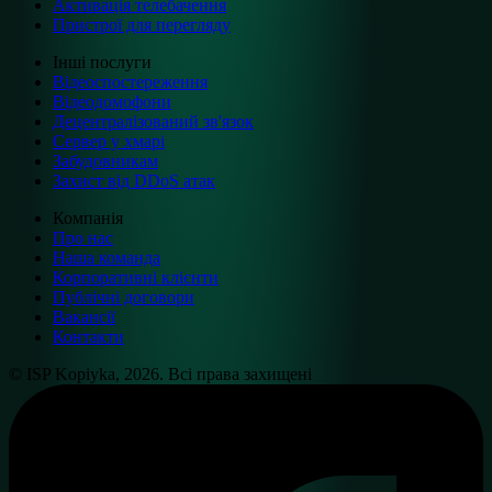
Активація телебачення
Пристрої для перегляду
Інші послуги
Відеоспостереження
Відеодомофони
Децентралізований зв'язок
Сервер у хмарі
Забудовникам
Захист від DDoS атак
Компанія
Про нас
Наша команда
Корпоративні клієнти
Публічні договори
Вакансії
Контакти
© ISP Kopiyka, 2026. Всі права захищені