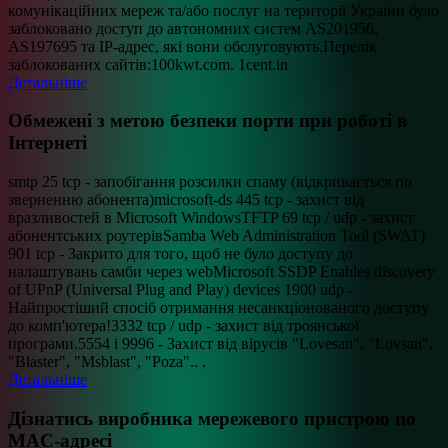
комунікаційних мереж та/або послуг на території України було
заблоковано доступ до автономних систем AS201956,
АS197695 та ІР-адрес, які вони обслуговують.Перелік
заблокованих сайтів:100kwt.com. 1cent.in
Детальніше
Обмежені з метою безпеки порти при роботі в
Інтернеті
smtp 25 tcp - запобігання розсилки спаму (відкривається по
зверненню абонента)microsoft-ds 445 tcp - захист від
вразливостей в Microsoft WindowsTFTP 69 tcp / udp - захист
абонентських роутерівSamba Web Administration Tool (SWAT)
901 tcp - Закрито для того, щоб не було доступу до
налаштувань самби через webMicrosoft SSDP Enables discovery
of UPnP (Universal Plug and Play) devices 1900 udp -
Найпростіший спосіб отримання несанкціонованого доступу
до комп'ютера!3332 tcp / udp - захист від троянської
програми.5554 і 9996 - Захист від вірусів "Lovesan", "Lovsan",
"Blaster", "Msblast", "Poza".. .
Детальніше
Дізнатись виробника мережевого пристрою по
MAC-адресі