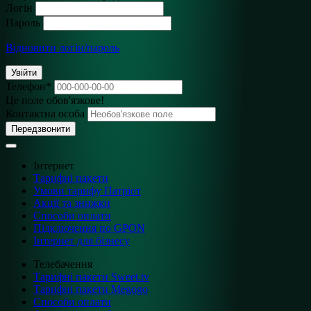
Логін
Пароль
Відновити логін/пароль
Увійти
Телефон
*
Це поле обов'язкове!
Контактна особа
Передзвонити
Інтернет
Тарифні пакети
Умови тарифу Патріот
Акції та знижки
Способи оплати
Підключення по GPON
Інтернет для бізнесу
Телебачення
Тарифні пакети Sweet.tv
Тарифні пакети Megogo
Способи оплати