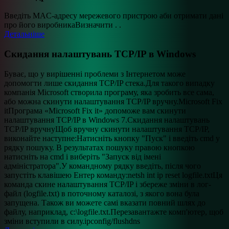
Введіть MAC-адресу мережевого пристрою аби отримати дані
про його виробникаВизначити . .
Детальніше
Скидання налаштувань TCP/IP в Windows
Буває, що у вирішенні проблеми з Інтернетом може
допомогти лише скидання TCP/IP стека.Для такого випадку
компанія Microsoft створила програму, яка зробить все сама,
або можна скинути налаштування TCP/IP вручну.Microsoft Fix
itПрограма «Microsoft Fix it» допоможе вам скинути
налаштування TCP/IP в Windows 7.Скидання налаштувань
TCP/IP вручнуЩоб вручну скинути налаштування TCP/IP,
виконайте наступне:Натисніть кнопку "Пуск" і введіть cmd у
рядку пошуку. В результатах пошуку правою кнопкою
натисніть на cmd і виберіть "Запуск від імені
адміністратора".У командному рядку введіть, після чого
запустіть клавішею Ентер команду:netsh int ip reset logfile.txtЦя
команда скине налаштування TCP/IP і збереже зміни в лог-
файл (logfile.txt) в поточному каталозі, з якого вона була
запущена. Також ви можете самі вказати повний шлях до
файлу, наприклад, c:\logfile.txt.Перезавантажте комп'ютер, щоб
зміни вступили в силу.ipconfig/flushdns