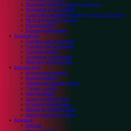
Можливості щодо оплати за Інтернет
Резервний канал Starlink
Самостійне визначення чому не працює Інтернет
Wi-Fi для масових заходів
Протокол IPv6
Корисна інформація
Телебачення
Тарифні пакети Sweet.tv
Тарифні пакети Megogo
Способи оплати
Активація телебачення
Пристрої для перегляду
Інші послуги
Відеоспостереження
Відеодомофони
Децентралізований зв'язок
Сервер у хмарі
Забудовникам
Захист від DDoS атак
Інтернет-провайдерам
Пошук загублених речей
Карта повітряних тривог
Компанія
Про нас
Наша команда