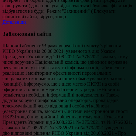
Інтернет" та обрати один з варіантів фільтрації трафіку:Не
фільтрувати ( дана послуга відключається і будь-яка фільтрація
відбуватися не буде). Режим "Захищений" ( Блокувати
фішингові сайти, віруси, тощо
Детальніше
Заблоковані сайти
Шановні абоненти!В рамках реалізації пункту 3 рішення
РНБО України від 20.08.2021, уведеного в дію Указом
Президента України від 20.08.2021 № 376/2021, яким у тому
числі доручено Національній комісії, що здійснює державне
регулювання у сфері зв'язку та інформатизації, забезпечити
реалізацію і моніторинг ефективності персональних
спеціальних економічних та інших обмежувальних заходів
(санкцій), інформуємо, що з цією метою НКРЗІ на своїй
офіційній сторінці в мережі Інтернет у розділі «Новини»
розмістила необхідні інформаційні повідомлення.Також
додатково було поінформовано операторів, провайдерів
телекомунікацій через відповідні особисті кабінети
(електронна пошта, засобами Системи електронної звітності
НКРЗІ тощо) про прийняті рішення, в тому числі Указами
Президента України від 20.08.2021 № 375/2021 та № 376/2021,
а також від 21.08.2021 № 378/2021 та № 379/2021 уведено в
дію відповідні рішення РНБО України від 20 .08.2021 «Про