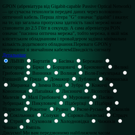
GPON (абревіатура від Gigabit-capable Passive Optical Network)
— це сучасна технологія передачі даних через волоконно-
оптичний кабель. Перша літера "G" означає "gigabit" і вказує
на те, що загальна пропускна здатність такої мережі може
становити до 2.5 Гбіт в секунду. А сама абревіатура PON
означає "пасивна оптична мережа", тобто мережа, в якій між
клієнтським обладнанням і провайдером задіяна мінімальна
кількість додаткового обладнання.Переваги GPON у
порівнянні зі звичайним кабелемШвидкість сигналу
Детальніше
ЛЬВІВ
Бартатів
Басівка
Бережани
Білогорща
Бірки
Борщовичі
Брюховичі
Великі
Грибовичі
Винники
Волиця
Воля-Гомулецька
Горішній
Гряда
Домажир
Дубляни
Жорниська
Збиранка
Зимна Вода
Зубра
Кожичі
Конопниця
Лапаївка
Лисиничі
Лісопотік
Малехів
Малі Грибовичі
Муроване
Пасіки-
Зубрицькі
Пикуловичі
Підберізці
Підбірці
Підрясне
Рокитне
Рудно
Рясне-Руське
Скнилів
Сокільники
Солуки
Сороки-Львівські
Страдч
Стрий
Суховоля
Холодновідка
Чижиків
Чишки
Ямпіль
Дякуємо! Ми вам передзвонимо найближчим часом