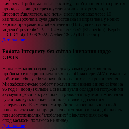
виявлена.Проблема полягає в тому, що з'єднання з Інтернетом
пропадає, а якщо перезапустити живлення роутера, то
Інтернет з'являється, але потім знову пропадає через 10
хвилин.Проблема була діагностована і виправлена у нових
версіях програмного забезпечення (ПЗ) для наступних
моделей роутерів TP-Link:- Archer C6 v2 (EU регіон). Версія
ПЗ 1.3.7 від 13.06.2022- Archer C6 v2 (RU регіон)
Детальніше
Робота Інтернету без світла і питання щодо
GPON
Наша компанія заздалегідь підготувалася до ймовірних
проблем з електропостачанням і наші інженери 24/7 стежать за
роботою всіх вузлів та наявністю на них електроживлення.
Ми забезепечуємо роботу послуги при вимкненнях світла на
96 год (4 доби) і більше.Всі наші вузли обладнані потужними
акумуляторами, а в разі більш тривалої відсутності живлення
вузли зможуть отримувати його завдяки дизельним
генераторам. Крім того, ми зробили запаси пального щоб
наша мережа могла працювати автономно кілька днів навіть
при довготривалих “глобальних” відключеннях (хоча
сподіваємось, до такого не дійде)
Детальніше