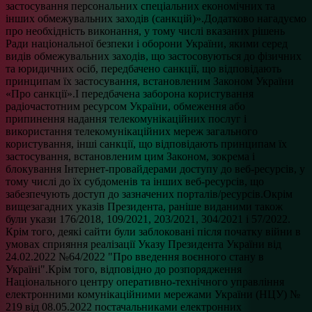
застосування персональних спеціальних економічних та
інших обмежувальних заходів (санкцій)».Додатково нагадуємо
про необхідність виконання, у тому числі вказаних рішень
Ради національної безпеки і оборони України, якими серед
видів обмежувальних заходів, що застосовуються до фізичних
та юридичних осіб, передбачено санкції, що відповідають
принципам їх застосування, встановленим Законом України
«Про санкції».І передбачена заборона користування
радіочастотним ресурсом України, обмеження або
припинення надання телекомунікаційних послуг і
використання телекомунікаційних мереж загального
користування, інші санкції, що відповідають принципам їх
застосування, встановленим цим Законом, зокрема і
блокування Інтернет-провайдерами доступу до веб-ресурсів, у
тому числі до їх субдоменів та інших веб-ресурсів, що
забезпечують доступ до зазначених порталів/ресурсів.Окрім
вищезагадних указів Президента, раніше виданими також
були укази 176/2018, 109/2021, 203/2021, 304/2021 і 57/2022.
Крім того, деякі сайти були заблоковані після початку війни в
умовах сприяння реалізації Указу Президента України від
24.02.2022 №64/2022 "Про введення воєнного стану в
Україні".Крім того, відповідно до розпорядження
Національного центру оперативно-технічного управління
електронними комунікаційними мережами України (НЦУ) №
219 від 08.05.2022 постачальниками електронних