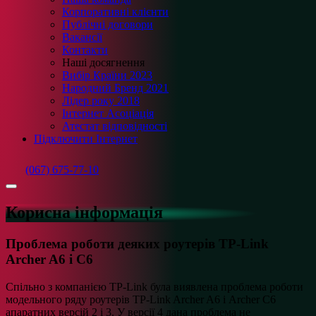
Корпоративні клієнти
Публічні договори
Вакансії
Контакти
Наші досягнення
Вибір Країни 2023
Народний Бренд 2021
Лідер року 2018
Інтернет Асоціація
Атестат відповідності
Підключити Інтернет
(067) 675-77-10
Корисна інформація
Проблема роботи деяких роутерів TP-Link
Archer A6 і C6
Спільно з компанією TP-Link була виявлена проблема роботи
модельного ряду роутерів TP-Link Archer A6 і Archer C6
апаратних версій 2 і 3. У версії 4 дана проблема не