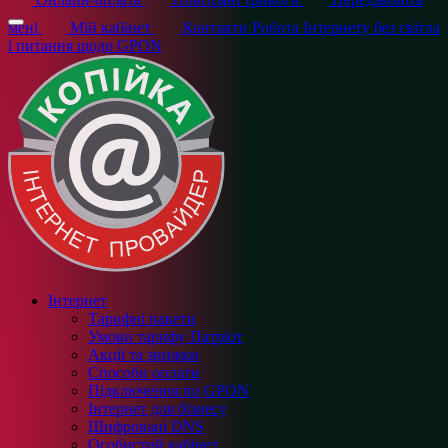
мені
Мій кабінет
Контакти
Робота Інтернету без світла
і питання щодо GPON
Інтернет
Тарифні пакети
Умови тарифу Патріот
Акції та знижки
Способи оплати
Підключення по GPON
Інтернет для бізнесу
Шифровані DNS
Особистий кабінет