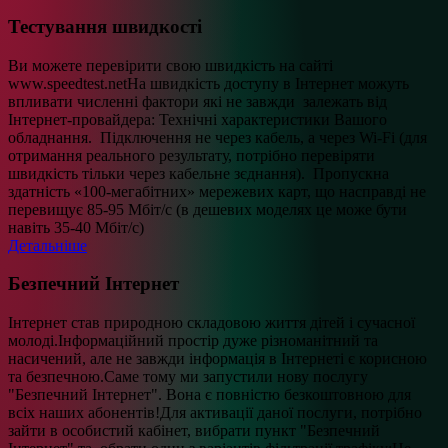
Тестування швидкості
Ви можете перевірити свою швидкість на сайті
www.speedtest.netНа швидкість доступу в Інтернет можуть
впливати численні фактори які не завжди залежать від
Інтернет-провайдера: Технічні характеристики Вашого
обладнання. Підключення не через кабель, а через Wi-Fi (для
отримання реального результату, потрібно перевіряти
швидкість тільки через кабельне зєднання). Пропускна
здатність «100-мегабітних» мережевих карт, що насправді не
перевищує 85-95 Мбіт/с (в дешевих моделях це може бути
навіть 35-40 Мбіт/с)
Детальніше
Безпечний Інтернет
Інтернет став природною складовою життя дітей і сучасної
молоді.Інформаційний простір дуже різноманітний та
насичений, але не завжди інформація в Інтернеті є корисною
та безпечною.Саме тому ми запустили нову послугу
"Безпечний Інтернет". Вона є повністю безкоштовною для
всіх наших абонентів!Для активації даної послуги, потрібно
зайти в особистий кабінет, вибрати пункт "Безпечний