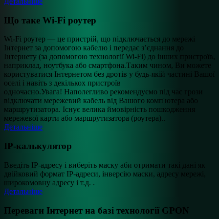
Детальніше
Що таке Wi-Fi роутер
Wi-Fi роутер — це пристрій, що підключається до мережі
Інтернет за допомогою кабелю і передає з’єднання до
Інтернету (за допомогою технології Wi-Fi) до інших пристроїв,
наприклад, ноутбука або смартфона.Таким чином, Ви можете
користуватися Інтернетом без дротів у будь-якій частині Вашої
оселі і навіть з декількох пристроїв
одночасно.Увага! Наполегливо рекомендуємо під час грози
відключати мережевий кабель від Вашого комп'ютера або
маршрутизатора. Існує велика ймовірність пошкодження
мережевої карти або маршрутизатора (роутера)..
Детальніше
IP-калькулятор
Введіть IP-адресу і виберіть маску аби отримати такі дані як
двійковий формат IP-адреси, інверсію маски, адресу мережі,
широкомовну адресу і т.д. .
Детальніше
Переваги Інтернет на базі технології GPON