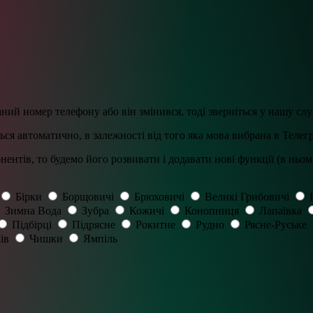
ний номер телефону або він змінився, тоді зверніться у нашу сл
ься автоматично, в залежності від того яка мова вибрана в Телегр
ентів, то будемо його розвивати і додавати нові функції (в ньом
Бірки
Борщовичі
Брюховичі
Великі Грибовичі
Зимна Вода
Зубра
Кожичі
Конопниця
Лапаївка
Підбірці
Підрясне
Рокитне
Рудно
Рясне-Руське
ів
Чишки
Ямпіль