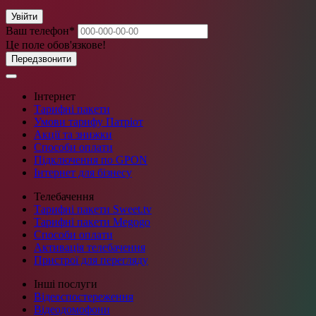
Увійти
Ваш телефон
*
Це поле обов'язкове!
Передзвонити
Інтернет
Тарифні пакети
Умови тарифу Патріот
Акції та знижки
Способи оплати
Підключення по GPON
Інтернет для бізнесу
Телебачення
Тарифні пакети Sweet.tv
Тарифні пакети Megogo
Способи оплати
Активація телебачення
Пристрої для перегляду
Інші послуги
Відеоспостереження
Відеодомофони