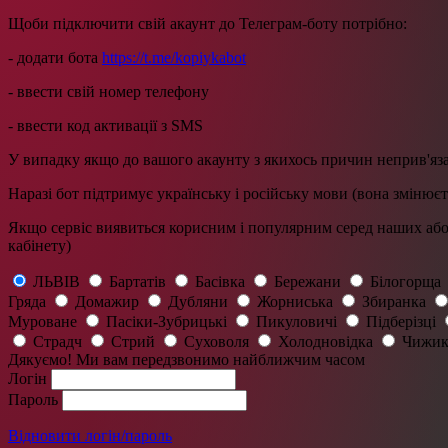
Щоби підключити свій акаунт до Телеграм-боту потрібно:
- додати бота
https://t.me/kopiykabot
- ввести свій номер телефону
- ввести код активації з SMS
У випадку якщо до вашого акаунту з якихось причин неприв'яза
Наразі бот підтримує українську і російську мови (вона змінюєт
Якщо сервіс виявиться корисним і популярним серед наших абон
кабінету)
ЛЬВІВ
Бартатів
Басівка
Бережани
Білогорща
Гряда
Домажир
Дубляни
Жорниська
Збиранка
Муроване
Пасіки-Зубрицькі
Пикуловичі
Підберізці
Страдч
Стрий
Суховоля
Холодновідка
Чижик
Дякуємо! Ми вам передзвонимо найближчим часом
Логін
Пароль
Відновити логін/пароль