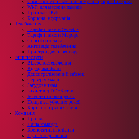
Самостійне визначення чому не працює Інтернет
Wi-Fi для масових заходів
Протокол IPv6
Корисна інформація
Телебачення
Тарифні пакети Sweet.tv
Тарифні пакети Megogo
Способи оплати
Активація телебачення
Пристрої для перегляду
Інші послуги
Відеоспостереження
Відеодомофони
Децентралізований зв'язок
Сервер у хмарі
Забудовникам
Захист від DDoS атак
Інтернет-провайдерам
Пошук загублених речей
Карта повітряних тривог
Компанія
Про нас
Наша команда
Корпоративні клієнти
Публічні договори