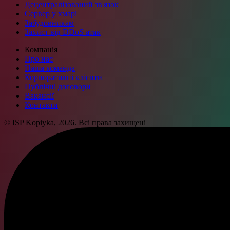
Децентралізований зв'язок
Сервер у хмарі
Забудовникам
Захист від DDoS атак
Компанія
Про нас
Наша команда
Корпоративні клієнти
Публічні договори
Вакансії
Контакти
© ISP Kopiyka, 2026. Всі права захищені