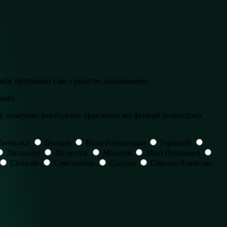
ужбу підтримки і ми з радістю допоможемо.
амі)
у плануємо реалізувати практично всі функції особистого
Винники
Волиця
Воля-Гомулецька
Горішній
Лисиничі
Лісопотік
Малехів
Малі Грибовичі
Скнилів
Сокільники
Солуки
Сороки-Львівські