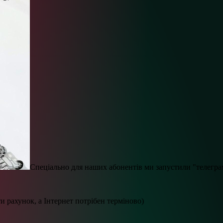
Спеціально для наших абонентів ми запустили "телегра
и рахунок, а Інтернет потрібен терміново)