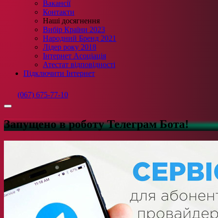
Вакансії
Контакти
Наші досягнення
Вибір Країни 2023
Народний Бренд 2021
Лідер року 2018
Інтернет Асоціація
Атестат відповідності
Підключити Інтернет
(067) 675-77-10
Запущено в роботу Телеграм Бота!