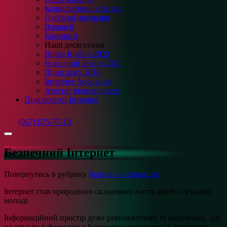
Корпоративні клієнти
Публічні договори
Вакансії
Контакти
Наші досягнення
Вибір Країни 2023
Народний Бренд 2021
Лідер року 2018
Інтернет Асоціація
Атестат відповідності
Підключити Інтернет
(067) 675-77-10
Безпечний Інтернет
Повернутись в рубрику
Корисна інформація
Інтернет став природною складовою життя дітей і сучасної
молоді.
Інформаційний простір дуже різноманітний та насичений, але
не завжди інформація в Інтернеті є корисною та безпечною.