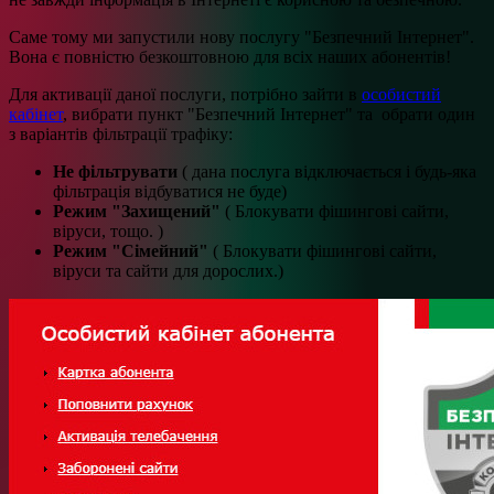
Саме тому ми запустили нову послугу "Безпечний Інтернет".
Вона є повністю безкоштовною для всіх наших абонентів!
Для активації даної послуги, потрібно зайти в
особистий
кабінет
, вибрати пункт "Безпечний Інтернет" та обрати один
з варіантів фільтрації трафіку:
Не фільтрувати
( дана послуга відключається і будь-яка
фільтрація відбуватися не буде)
Режим "Захищений"
( Блокувати фішингові сайти,
віруси, тощо. )
Режим "Сімейний"
( Блокувати фішингові сайти,
віруси та сайти для дорослих.)