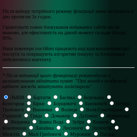
Після вибору потрібного режиму фільтрації зміни вступають в
дію протягом 3х годин.
Гарантувати повне блокування небажаних сайтів ми не
можемо, але ефективність на даний момент складає більше
95%.
Наші інженери постійно працюють над вдосконаленням цієї
послуги та покращують алгоритми пошуку та блокування
небезпечного контенту.
* Після активації цього функціоналу рекомендуємо в
налаштуваннях відмітити пункт "При заході в особистий
кабінет завжди запитувати логін\пароль"
ЛЬВІВ
Бартатів
Басівка
Бережани
Білогорща
Бірки
Борщовичі
Брюховичі
Великі
Грибовичі
Винники
Волиця
Воля-Гомулецька
Горішній
Гряда
Домажир
Дубляни
Жорниська
Збиранка
Зимна Вода
Зубра
Кожичі
Конопниця
Лапаївка
Лисиничі
Лісопотік
Малехів
Малі Грибовичі
Муроване
Пасіки-