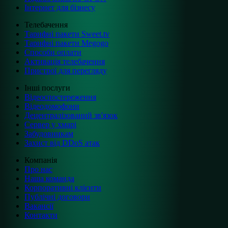
Інтернет для бізнесу
Телебачення
Тарифні пакети Sweet.tv
Тарифні пакети Megogo
Способи оплати
Активація телебачення
Пристрої для перегляду
Інші послуги
Відеоспостереження
Відеодомофони
Децентралізований зв'язок
Сервер у хмарі
Забудовникам
Захист від DDoS атак
Компанія
Про нас
Наша команда
Корпоративні клієнти
Публічні договори
Вакансії
Контакти