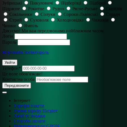
Зубрицькі
Пикуловичі
Підберізці
Підбірці
Підрясне
Рокитне
Рудно
Рясне-Руське
Скнилів
Сокільники
Солуки
Сороки-Львівські
Страдч
Стрий
Суховоля
Холодновідка
Чижиків
Чишки
Ямпіль
Дякуємо! Ми вам передзвонимо найближчим часом
Логін
Пароль
Відновити логін/пароль
Увійти
Телефон
*
Це поле обов'язкове!
Контактна особа
Передзвонити
Інтернет
Тарифні пакети
Умови тарифу Патріот
Акції та знижки
Способи оплати
Підключення по GPON