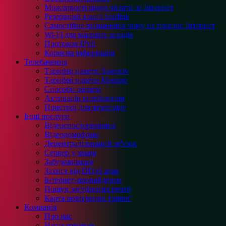
Можливості щодо оплати за Інтернет
Резервний канал Starlink
Самостійне визначення чому не працює Інтернет
Wi-Fi для масових заходів
Протокол IPv6
Корисна інформація
Телебачення
Тарифні пакети Sweet.tv
Тарифні пакети Megogo
Способи оплати
Активація телебачення
Пристрої для перегляду
Інші послуги
Відеоспостереження
Відеодомофони
Децентралізований зв'язок
Сервер у хмарі
Забудовникам
Захист від DDoS атак
Інтернет-провайдерам
Пошук загублених речей
Карта повітряних тривог
Компанія
Про нас
Наша команда