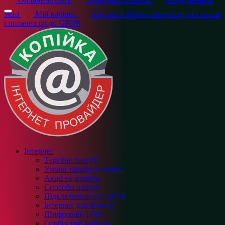
мені
Мій кабінет
Контакти
Робота Інтернету без світла
і питання щодо GPON
Інтернет
Тарифні пакети
Умови тарифу Патріот
Акції та знижки
Способи оплати
Підключення по GPON
Інтернет для бізнесу
Шифровані DNS
Особистий кабінет