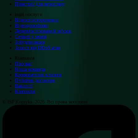
Пристрої для перегляду
Інші послуги
Відеоспостереження
Відеодомофони
Децентралізований зв'язок
Сервер у хмарі
Забудовникам
Захист від DDoS атак
Компанія
Про нас
Наша команда
Корпоративні клієнти
Публічні договори
Вакансії
Контакти
© ISP Kopiyka, 2026. Всі права захищені