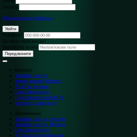
Логін
Пароль
Відновити логін/пароль
Увійти
Телефон
*
Це поле обов'язкове!
Контактна особа
Передзвонити
Інтернет
Тарифні пакети
Умови тарифу Патріот
Акції та знижки
Способи оплати
Підключення по GPON
Інтернет для бізнесу
Телебачення
Тарифні пакети Sweet.tv
Тарифні пакети Megogo
Способи оплати
Активація телебачення