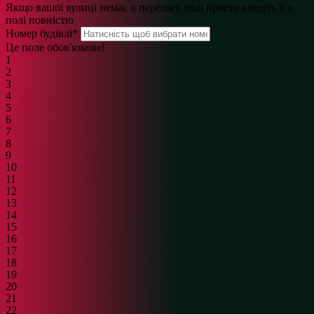
Якщо вашої вулиці немає в переліку, тоді просто введіть її в
полі повністю
Номер будівлі
*
Це поле обов'язкове!
1
2
3
4
5
6
7
8
9
10
11
12
13
14
15
16
17
18
19
20
21
22