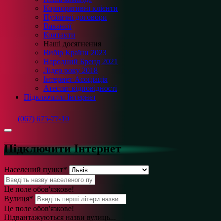
Корпоративні клієнти
Публічні договори
Вакансії
Контакти
Наші досягнення
Вибір Країни 2023
Народний Бренд 2021
Лідер року 2018
Інтернет Асоціація
Атестат відповідності
Підключити Інтернет
(067) 675-77-10
Підключити Інтернет
Населений пункт
*
Це поле обов'язкове!
Вулиця
*
Це поле обов'язкове!
Підвантажуються назви вулиць...