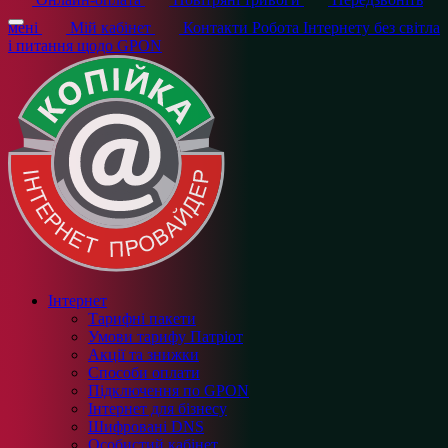
мені
Мій кабінет
Контакти
Робота Інтернету без світла
і питання щодо GPON
Інтернет
Тарифні пакети
Умови тарифу Патріот
Акції та знижки
Способи оплати
Підключення по GPON
Інтернет для бізнесу
Шифровані DNS
Особистий кабінет