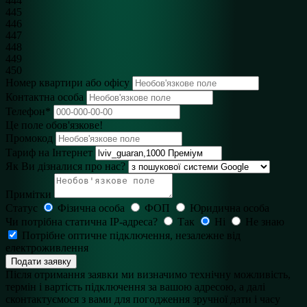
444
445
446
447
448
449
450
Номер квартири або офісу
Контактна особа
Телефон
*
Це поле обов'язкове!
Промокод
Тариф на Інтернет
Як Ви дізналися про нас?
Примітки
Статус
Фізична особа
ФОП
Юридична особа
Чи потрібна статична IP-адреса?
Так
Ні
Не знаю
Потрібне оптичне підключення, незалежне від
електроживлення
Подати заявку
Після отримання заявки ми визначимо технічну можливість,
термін і вартість підключення за вашою адресою, а далі
сконтактуємося з вами для погодження зручної дати і часу