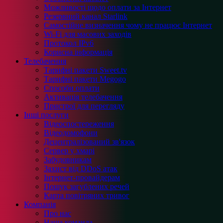
Можливості щодо оплати за Інтернет
Резервний канал Starlink
Самостійне визначення чому не працює Інтернет
Wi-Fi для масових заходів
Протокол IPv6
Корисна інформація
Телебачення
Тарифні пакети Sweet.tv
Тарифні пакети Megogo
Способи оплати
Активація телебачення
Пристрої для перегляду
Інші послуги
Відеоспостереження
Відеодомофони
Децентралізований зв'язок
Сервер у хмарі
Забудовникам
Захист від DDoS атак
Інтернет-провайдерам
Пошук загублених речей
Карта повітряних тривог
Компанія
Про нас
Наша команда